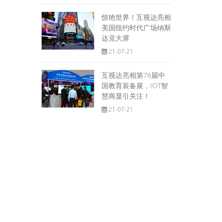
惊艳世界！互视达亮相
美国纽约时代广场纳斯
达克大屏
21-07-21
互视达亮相第78届中
国教育装备展，IOT智
慧商显引关注！
21-07-21