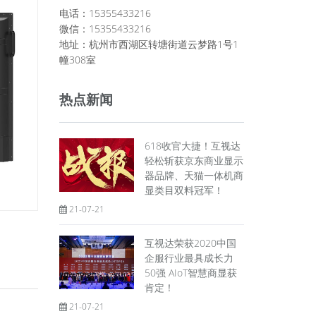
电话：15355433216
微信：15355433216
地址：杭州市西湖区转塘街道云梦路1号1
幢308室
热点新闻
618收官大捷！互视达
轻松斩获京东商业显示
器品牌、天猫一体机商
显类目双料冠军！
21-07-21
互视达荣获2020中国
企服行业最具成长力
50强 AIoT智慧商显获
肯定！
21-07-21